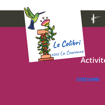
Activit
STRETCHING