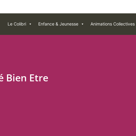
Le Colibri
Enfance & Jeunesse
Animations Collectives
é Bien Etre